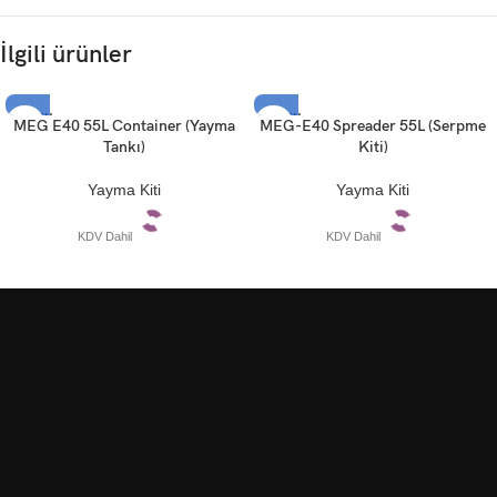
İlgili ürünler
TÜKEN
TÜKEN
MEG E40 55L Container (Yayma
MEG-E40 Spreader 55L (Serpme
DI
DI
Tankı)
Kiti)
Yayma Kiti
Yayma Kiti
KDV Dahil
KDV Dahil