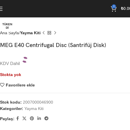
0
₺
0.0
TÜKEN
DI
Ana Sayfa
Yayma Kiti
MEG E40 Centrifugal Disc (Santrifüj Disk)
KDV Dahil
Stokta yok
Favorilere ekle
Stok kodu:
2007000046900
Kategoriler:
Yayma Kiti
Paylaş: