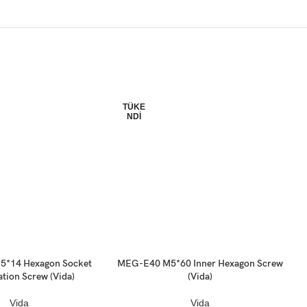
TÜKE
NDI
*14 Hexagon Socket
MEG-E40 M5*60 Inner Hexagon Screw
Devamını oku
D
tion Screw (Vida)
(Vida)
Vida
Vida