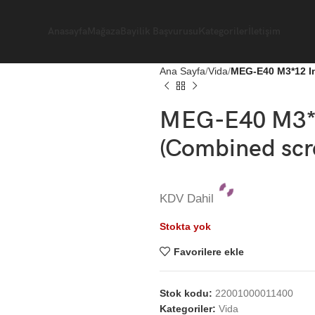
Anasayfa
Mağaza
Bayilik Başvurusu
Kategoriler
İletişim
Ana Sayfa
Vida
MEG-E40 M3*12 In
MEG-E40 M3*1
(Combined scre
KDV Dahil
Stokta yok
Favorilere ekle
Stok kodu:
22001000011400
Kategoriler:
Vida