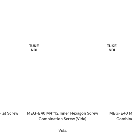
TÜKE
TÜKE
NDI
NDI
lat Screw
MEG-E40 M4*12 Inner Hexagon Screw
MEG-E40 M5
Devamını oku
Devamını oku
Combination Screw (Vida)
Combina
Vida