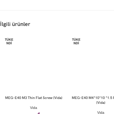
İlgili ürünler
TÜKE
TÜKE
NDI
NDI
MEG-E40 M3 Thin Flat Screw (Vida)
MEG-E40 M4*10*10 *1.5 F
Devamını oku
Devamını oku
(Vida)
Vida
Vida