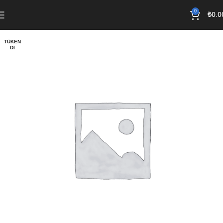
0
₺
0.0
TÜKEN
DI