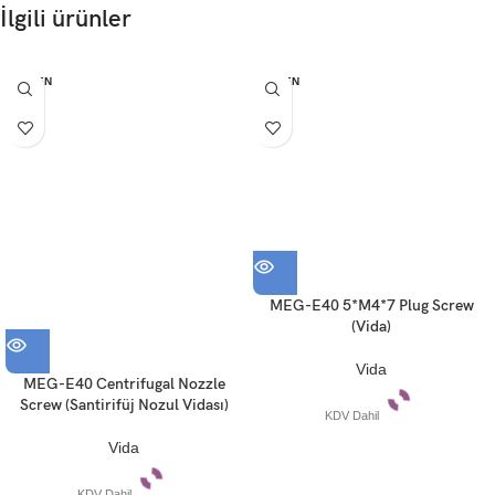
İlgili ürünler
TÜKEN
TÜKEN
DI
DI
MEG-E40 5*M4*7 Plug Screw
(Vida)
Vida
MEG-E40 Centrifugal Nozzle
Screw (Santirifüj Nozul Vidası)
KDV Dahil
Vida
KDV Dahil