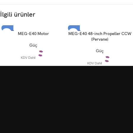
İlgili ürünler
TÜKEN
TÜKEN
MEG-E40 Motor
MEG-E40 48-inch Propeller CCW
DI
DI
(Pervane)
Güç
Güç
KDV Dahil
KDV Dahil