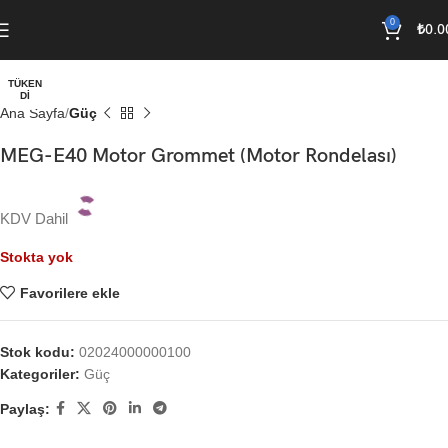
0
₺
0.0
TÜKEN
DI
Ana Sayfa
Güç
MEG-E40 Motor Grommet (Motor Rondelası)
KDV Dahil
Stokta yok
Favorilere ekle
Stok kodu:
02024000000100
Kategoriler:
Güç
Paylaş: