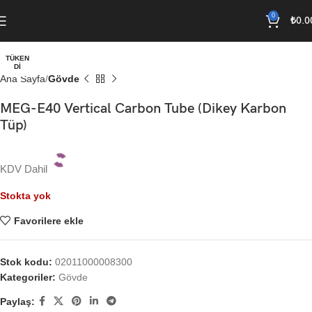
0
₺
0.0
TÜKEN
DI
Ana Sayfa
Gövde
MEG-E40 Vertical Carbon Tube (Dikey Karbon
Tüp)
KDV Dahil
Stokta yok
Favorilere ekle
Stok kodu:
02011000008300
Kategoriler:
Gövde
Paylaş: