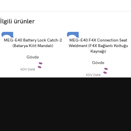
İlgili ürünler
TÜKEN
TÜKEN
MEG-E40 Battery Lock Catch-2
MEG-E40 F4X Connection Seat
DI
DI
(Batarya Kilit Mandalı)
Weldment (F4X Bağlantı Koltuğu
Kaynağı)
Gövde
Gövde
KDV Dahil
KDV Dahil