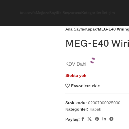
Anasayfa
Mağaza
Bayilik Başvurusu
Kategoriler
İletişim
Ana Sayfa
Kapak
MEG-E40 Wiring
MEG-E40 Wirin
KDV Dahil
Stokta yok
Favorilere ekle
Stok kodu:
02007000025000
Kategoriler:
Kapak
Paylaş: