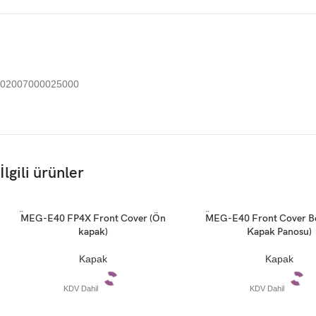
02007000025000
İlgili ürünler
TÜKE
TÜKE
MEG-E40 FP4X Front Cover (Ön
MEG-E40 Front Cover B
Devamını oku
Devamını oku
NDI
NDI
kapak)
Kapak Panosu)
Kapak
Kapak
KDV Dahil
KDV Dahil