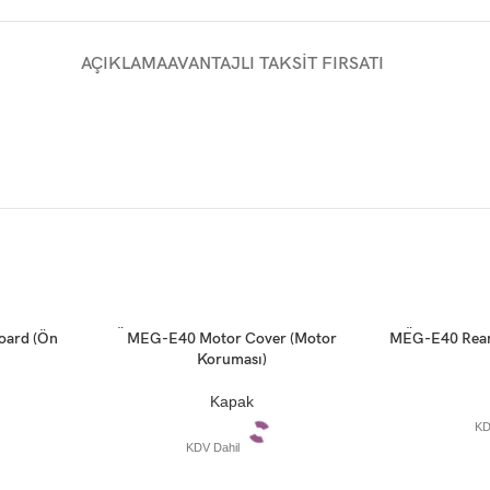
AÇIKLAMA
AVANTAJLI TAKSIT FIRSATI
TÜKE
TÜKE
oard (Ön
MEG-E40 Motor Cover (Motor
MEG-E40 Rear 
Devamını oku
Devamını oku
NDI
NDI
Koruması)
Kapak
KD
KDV Dahil