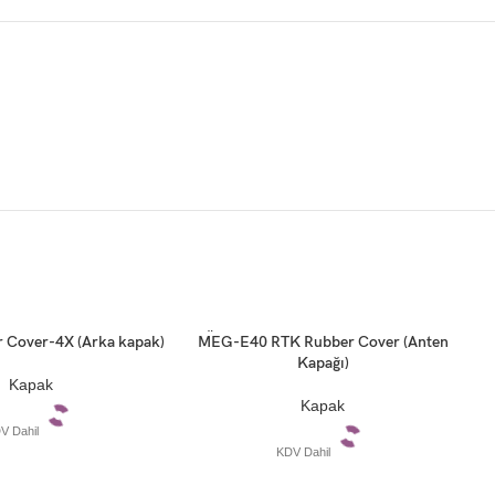
TÜKE
Cover-4X (Arka kapak)
MEG-E40 RTK Rubber Cover (Anten
Devamını oku
D
NDI
Kapağı)
C
Kapak
Kapak
V Dahil
KDV Dahil