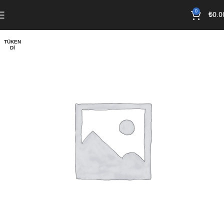
0
₺
0.0
TÜKEN
DI