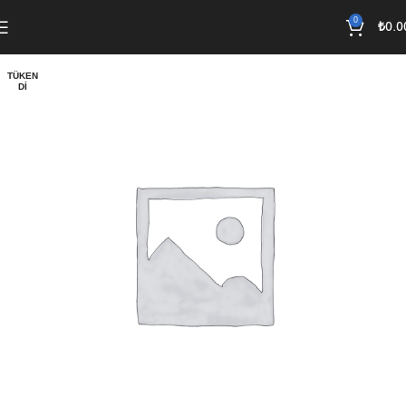
0
₺
0.0
TÜKEN
DI