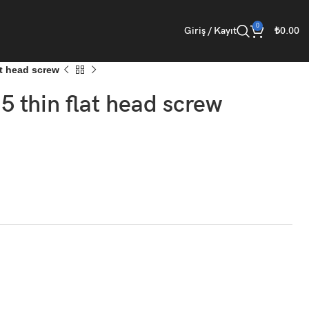
0
Giriş / Kayıt
₺
0.00
t head screw
thin flat head screw