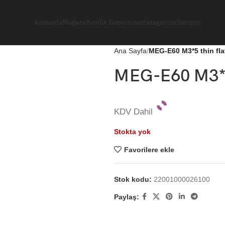
Anasayfa
Mağaza
Bayilik Başvurusu
Kategoriler
İletişim
Ana Sayfa
MEG-E60 M3*5 thin fla
MEG-E60 M3*5 
KDV Dahil
Stokta yok
Favorilere ekle
Stok kodu:
22001000026100
Paylaş: