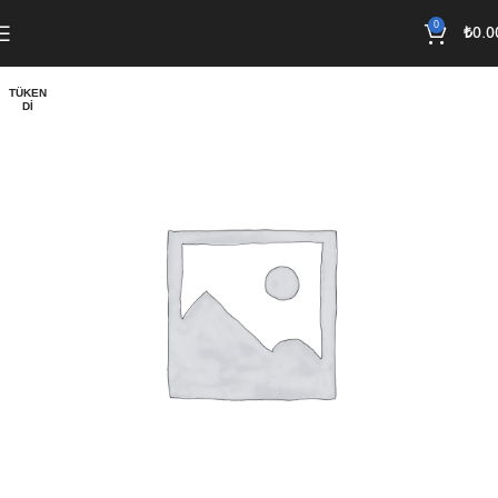
0
₺
0.0
TÜKEN
DI