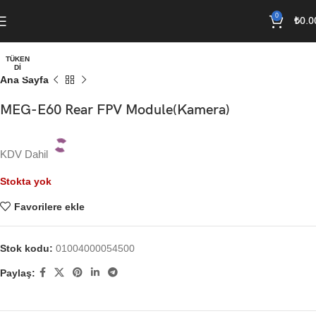
0
₺
0.0
TÜKEN
DI
Ana Sayfa
MEG-E60 Rear FPV Module(Kamera)
KDV Dahil
Stokta yok
Favorilere ekle
Stok kodu:
01004000054500
Paylaş: