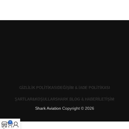
GIZLILIK POLITIKASI
DEĞIŞIM & İADE POLITIKASI
ŞARTLAR&KOŞULLAR
SHARK BLOG & HABER
İLETIŞIM
Shark Aviation
Copyright © 2026
0