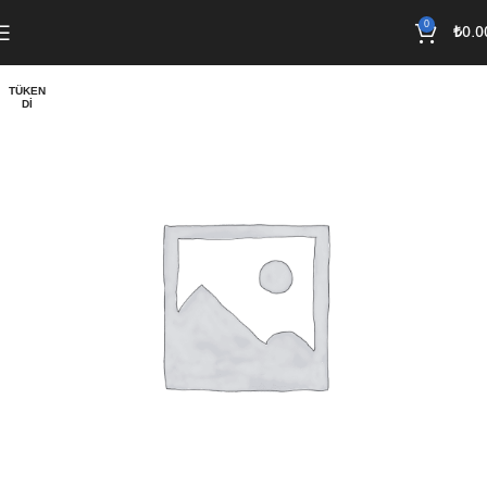
0
₺
0.0
TÜKEN
DI