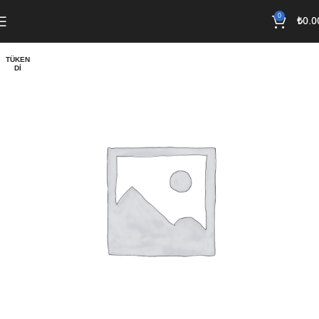
0
₺
0.0
TÜKEN
DI