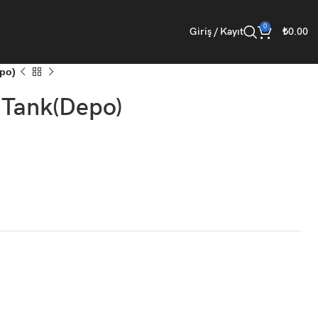
0
Giriş / Kayıt
₺
0.00
po)
Tank(Depo)