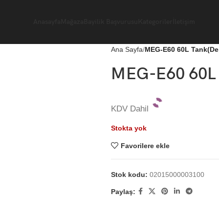
Anasayfa
Mağaza
Bayilik Başvurusu
Kategoriler
İletişim
Ana Sayfa
MEG-E60 60L Tank(De
MEG-E60 60L 
KDV Dahil
Stokta yok
Favorilere ekle
Stok kodu:
02015000003100
Paylaş: