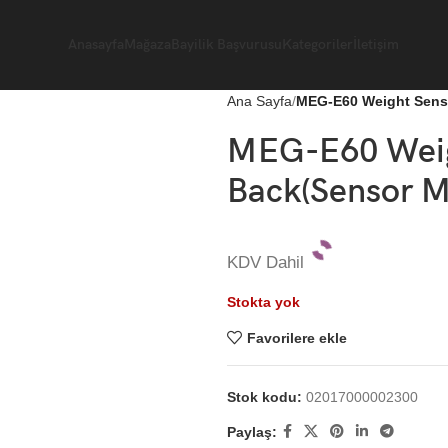
Anasayfa
Mağaza
Bayilik Başvurusu
Kategoriler
İletişim
Ana Sayfa
MEG-E60 Weight Senso
MEG-E60 Weigh
Back(Sensor Mo
KDV Dahil
Stokta yok
Favorilere ekle
Stok kodu:
02017000002300
Paylaş: