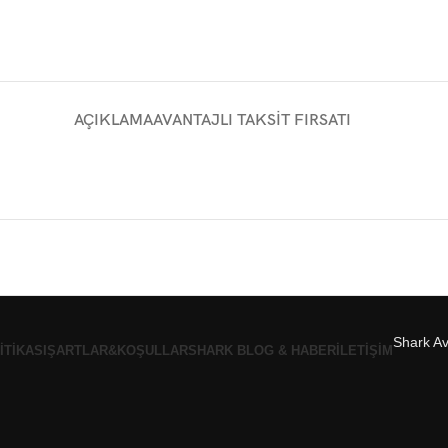
AÇIKLAMA
AVANTAJLI TAKSIT FIRSATI
Shark Av
ITIKASI
ŞARTLAR&KOŞULLAR
SHARK BLOG & HABER
İLETIŞIM